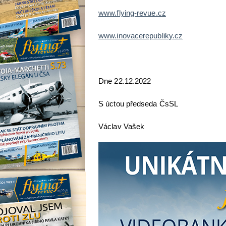
www.flying-revue.cz
www.inovacerepubliky.cz
Dne 22.12
S úctou předseda ČsSL
Václav Vašek