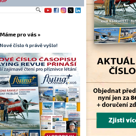
HOP
me pro vás »
Nové číslo 4 právě vyšlo!