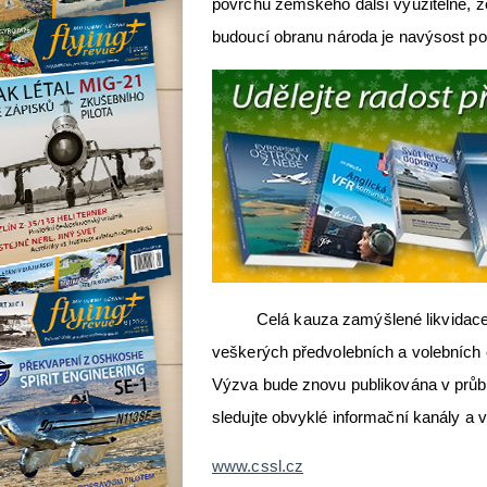
povrchu zemského další využitelné, zo
budoucí obranu národa je navýsost po
Celá kauza zamýšlené likvidace LK
veškerých předvolebních a volebních
Výzva bude znovu publikována v průbě
sledujte obvyklé informační kanály a 
w
ww.cssl.cz