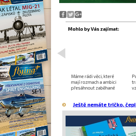
<
Projekt nadzvukového
Máme rádi věci, které
P
letounu X-59 QueSST
mají rozmach a ambici
t
o
směřuje k prvnímu letu
přesáhnout zaběhané
v
hranice
Ještě nemáte tričko, čepi