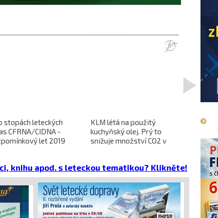
>
o stopách leteckých
KLM létá na použitý
L-610 no
ras CFRNA/CIDNA -
kuchyňský olej. Prý to
předběžn
zpomínkový let 2019
snižuje množství CO2 v
dokončen
emisích
dopravců 
projekt 
ci, knihu apod. s leteckou tematikou? Klikněte!
cena