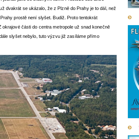
 dvakrát se ukázalo, že z Plzně do Prahy je to dál, než
Prahy prostě není slyšet. Budiž. Proto tentokrát
Z okrajové části do centra metropole už snad konečně
dále slyšet nebylo, tuto výzvu již zasíláme přímo
.