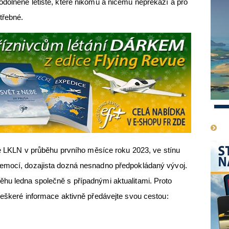
dolněné letiště, které nikomu a ničemu nepřekáží a pro
třebné.
1
LN v průběhu prvního měsíce roku 2023, ve stínu
 emocí, dozajista dozná nesnadno předpokládaný vývoj.
hu ledna společně s případnými aktualitami. Proto
veškeré informace aktivně předávejte svou cestou: