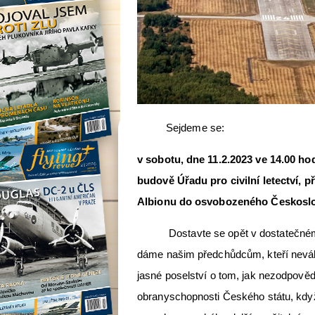
Sejdeme se:
v sobotu, dne 11.2.2023 ve 14.00 hod
budově Úřadu pro civilní letectví, p
Albionu do osvobozeného Českosl
Dostavte se opět v dostatečném mn
dáme našim předchůdcům, kteří neváh
jasné poselství o tom, jak nezodpověd
obranyschopnosti Českého státu, když