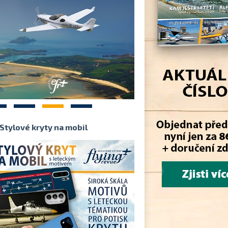
2
3
4
Stylové kryty na mobil