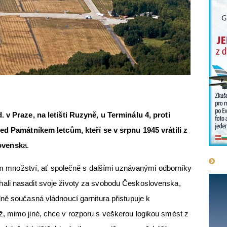
. v Praze, na letišti Ruzyně, u Terminálu 4, proti
řed Památníkem letcům, kteří se v srpnu 1945 vrátili z
ovensk
a.
ožství, ať společně s dalšími uznávanými odborníky
ali nasadit svoje životy za svobodu Československa,
ně současná vládnoucí garnitura přistupuje k
, mimo jiné, chce v rozporu s veškerou logikou smést z