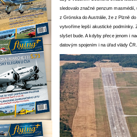
sledovalo značné penzum masmédií, už
z Grónska do Austrálie, že z Plzně do 
vytvoříme lepší akustické podmínky. 
slyšet bude. A kdyby přece jenom i na
datovým spojením i na úřad vlády ČR