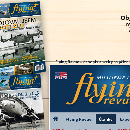
Flying Revue – časopis a web pro přízni
Flying Revue
Články
Expe