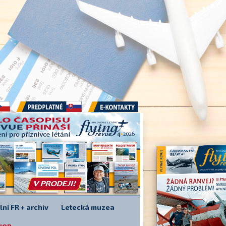
Předplatné
E-kontakty
lní FR + archiv
Letecká muzea