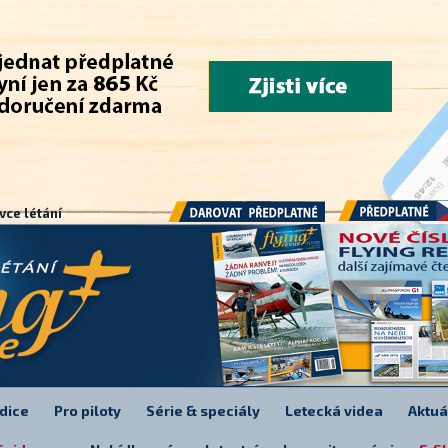
.
vce létání
Předplatné
Darovat předplatné
dice
Pro piloty
Série & speciály
Letecká videa
Aktuá