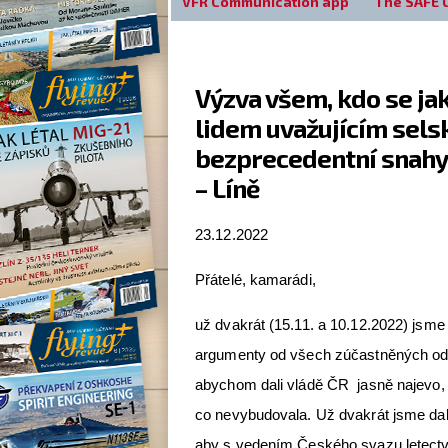
VFR Communication app
The SAFE 
Výzva všem, kdo se ja
lidem uvažujícím sel
bezprecedentní snahy v
– Líně
23.12.2022
Přátelé, kamarádi,
už dvakrát (15.11. a 10.12.2022) jsme 
argumenty od všech zúčastněných odb
abychom dali vládě ČR jasně najevo, 
co nevybudovala. Už dvakrát jsme dal
aby s vedením Českého svazu letectví 