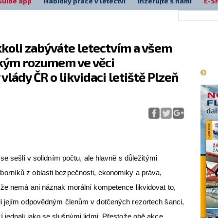
Guide app
Nabídky práce v letectví
Inzerujte s námi
E-S
kkoli zabýváte letectvím a všem
Má
ským rozumem ve věci
lády ČR o likvidaci letiště Plzeň
se sešli v solidním počtu, ale hlavně s důležitými
orníků z oblasti bezpečnosti, ekonomiky a práva,
že nemá ani náznak morální kompetence likvidovat to,
i jejím odpovědným členům v dotčených rezortech šanci,
jednali jako se slušnými lidmi. Přestože obě akce