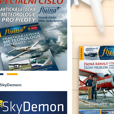
2
SkyDemon: