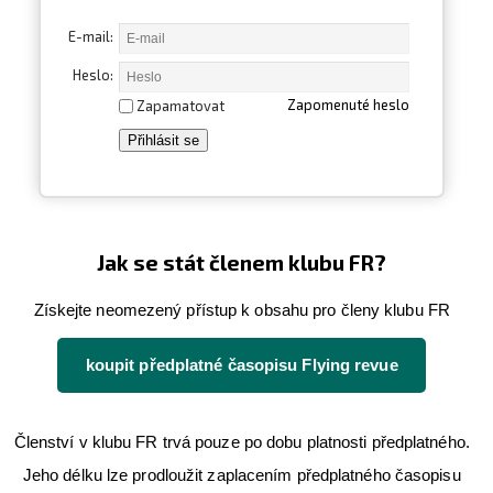
Letecká videa
E-mail:
Aktuální FR + archiv
Heslo:
Zapomenuté heslo
Zapamatovat
Letecká muzea
VFR Communication app
The SAFE Guide app
Nabídky práce v letectví
Jak se stát členem klubu FR?
Inzerujte s námi
Získejte neomezený přístup k obsahu pro členy klubu FR
E-SHOP
koupit předplatné časopisu Flying revue
Členství v klubu FR trvá pouze po dobu platnosti předplatného.
Jeho délku lze prodloužit zaplacením předplatného časopisu