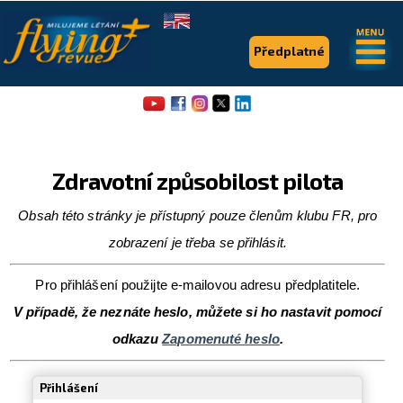
.
.
Předplatné
Zdravotní způsobilost pilota
Obsah této stránky je přístupný pouze členům klubu FR, pro
zobrazení je třeba se přihlásit.
Flying Revue
Články
Pro přihlášení použijte e-mailovou adresu předplatitele.
V případě, že neznáte heslo, můžete si ho nastavit pomocí
Expedice
odkazu
Zapomenuté heslo
.
Pro piloty
Přihlášení
Série & speciály