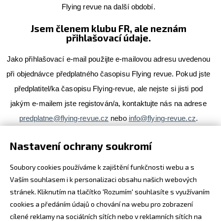
Flying revue na další období.
Jsem členem klubu FR, ale neznám
přihlašovací údaje.
Jako přihlašovací e-mail použijte e-mailovou adresu uvedenou
při objednávce předplatného časopisu Flying revue. Pokud jste
předplatitel/ka časopisu Flying-revue, ale nejste si jisti pod
jakým e-mailem jste registován/a, kontaktujte nás na adrese
predplatne@flying-revue.cz
nebo
info@flying-revue.cz
.
Nastavení ochrany soukromí
V případě, že si nepamatujete heslo, můžete si ho změnit
pomocí odkazu
Zapomenuté heslo
.
Soubory cookies používáme k zajištění funkčnosti webu a s
Vaším souhlasem i k personalizaci obsahu našich webových
stránek. Kliknutím na tlačítko 'Rozumím' souhlasíte s využívaním
cookies a předáním údajů o chování na webu pro zobrazení
cílené reklamy na sociálních sítích nebo v reklamních sítích na