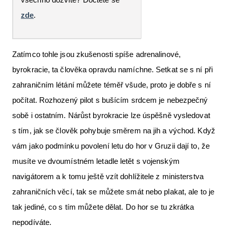
zde
.
Zatímco tohle jsou zkušenosti spíše adrenalinové,
byrokracie, ta člověka opravdu namíchne. Setkat se s ní při
zahraničním létání můžete téměř všude, proto je dobře s ní
počítat. Rozhozený pilot s bušícím srdcem je nebezpečný
sobě i ostatním. Nárůst byrokracie lze úspěšně vysledovat
s tím, jak se člověk pohybuje směrem na jih a východ. Když
vám jako podmínku povolení letu do hor v Gruzii dají to, že
musíte ve dvoumístném letadle letět s vojenským
navigátorem a k tomu ještě vzít dohlížitele z ministerstva
zahraničních věcí, tak se můžete smát nebo plakat, ale to je
tak jediné, co s tím můžete dělat. Do hor se tu zkrátka
nepodíváte.