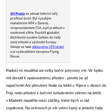
Jiří Pruša
se věnuje letectví celý
profesní život. Byl vysokým
manažerem IATA v Ženevě,
viceprezidentem ČSA, nyní je aktivní v
soukromé sféře. Rozšířil globální
distribuční systém Galileo do řady
zemí střední a východní Evropy.
Věnuje se také
dálkovému VFR létání
a je vydavatelem časopisu Flying
Revue.
Radost mi neudělal ani velký boční poryvový vítr. Ve Splitu
mě donutil k opakovanému přistání - povelo se až
napočtvrté! Ani přerušení finále na letišti v Rijece s diverzí do
Puly nebo přistání s bočním turbulentním větrem na letišti
v Madeiře nepatřilo mezi zážitky, které bych si rád
zopakoval. Na ostrovech je vítr velmi častý a protože řada