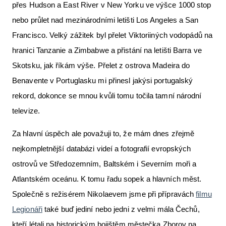
přes Hudson a East River v New Yorku ve výšce 1000 stop
nebo průlet nad mezinárodními letišti Los Angeles a San
Francisco. Velký zážitek byl přelet Viktoriiných vodopádů na
hranici Tanzanie a Zimbabwe a přistání na letišti Barra ve
Skotsku, jak říkám výše. Přelet z ostrova Madeira do
Benavente v Portuglasku mi přinesl jakýsi portugalský
rekord, dokonce se mnou kvůli tomu točila tamní národní
televize.
Za hlavní úspěch ale považuji to, že mám dnes zřejmě
nejkompletnější databázi videí a fotografií evropských
ostrovů ve Středozemním, Baltském i Severním moři a
Atlantském oceánu. K tomu řadu sopek a hlavních měst.
Společně s režisérem Nikolaevem jsme při přípravách
filmu
Legionáři
také buď jediní nebo jedni z velmi mála Čechů,
kteří létali na historickým bojištěm městečka Zborov na