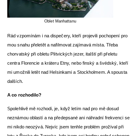
Oblet Manhattanu
Rád vzpomínám i na dispečery, kteří projevili pochopení pro
mou snahu přeletět a nafilmovat zajímavá místa. Třeba
chorvatský při obletu Plitvických jezer, italští při přeletu
centra Florencie a kráteru Etny, nebo finský a švédský, kteří
mi umožnili letět nad Helsinkami a Stockholmem. A spousta
dalších.
A co rozhodilo?
Spolehlivě mě rozhodí, je, když letím nad pro mě dosud
neznámou oblastí a na předepsané ani náhradní frekvenci se
mi nikdo neozývá. Nejvíc jsem tenhle problém prožíval při
letu z Řecka do Turecka, kde jsem asi hodinu nebyl schopen