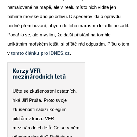
namalované na mapě, ale v reálu místo nich vidíte jen
bahnité mořské dno po odlivu. Dispečerovi dalo opravdu
hodně přemlouvání, abych do toho marasmu letadlo posadil.
Podařilo se, ale myslím, že další přistání na tomhle
unikátním mořském letišti si příště rád odpustím. Píšu o tom
v
tomto článku pro iDNES.cz
.
Kurzy VFR
mezinárodních letů
Učte se zkušenostmi ostatních,
říká Jiří Pruša. Proto svoje
zkušenosti nabízí kolegům
pilotům v kurzu VFR
mezinárodních letů. Co se v něm
všechno dozvíte? Dočtete se