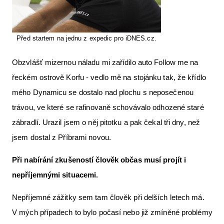
Před startem na jednu z expedic pro iDNES.cz.
Obzvlášť mizernou náladu mi zařídilo auto Follow me na
řeckém ostrově Korfu - vedlo mě na stojánku tak, že křídlo
mého Dynamicu se dostalo nad plochu s neposečenou
trávou, ve které se rafinovaně schovávalo odhozené staré
zábradlí. Urazil jsem o něj pitotku a pak čekal tři dny, než
jsem dostal z Příbrami novou.
Při nabírání zkušeností člověk občas musí projít i
nepříjemnými situacemi.
Nepříjemné zážitky sem tam člověk při delších letech má.
V mých případech to bylo počasí nebo již zmíněné problémy