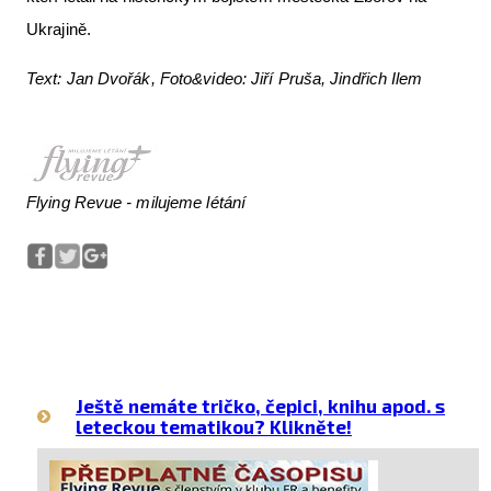
Ukrajině.
Text: Jan Dvořák, Foto&video: Jiří Pruša, Jindřich Ilem
Flying Revue - milujeme létání
Ještě nemáte tričko, čepici, knihu apod. s
leteckou tematikou? Klikněte!