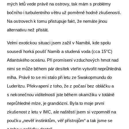
mých letů vede právě na ostrovy, tak mám s problémy
bočního i turbulentního větru už poměrně hodně zkušeností.
Na ostrovech k tomu přistupuje fakt, že nemáte jinou
alternativu než přistát.
Velmi exotickou situaci jsem zažil v Namibii, kde spolu
sousedí horká poušť Namib a studená voda (cca 15°C)
Atlantského oceánu. Při promísení vzduchových hmot nad
nimi se může během pár desítek vteřin vytvořit neprůhledná
mlha. Právě to se mi stalo při letu ze Swakopmundu do
Luderitzu. Překvapení z toho, že z počasí bez obláčku a
s nekonečnou viditelností jste během okamžiku v totálně
neprůhledné mlze, je grandiózní. Byla to moje první
zkušenost z letu v IMC, ale naštěstí jsem si vzpomněl na
poučku „nevěř instinktům, věř přístrojům“ a tak jsme se