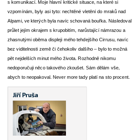
s komunikací. Moje hlavní kritické situace, na které si
vzpomínám, byly asi tyto: nechtěné vletění do mraků nad
Alpami, ve kterých byla navíc schovaná bouřka. Následoval
průlet jejím okrajem s krupobitím, narůstající námrazou a
zhasnutými oběma displeji mého tehdejšího Cirrusu, navíc
bez viditelnosti země či čehokoliv dalšího – bylo to možná
pět nejdelších minut mého života. Rozhodně nikomu
nedoporučuji něco takového zkoušet. Sám dělám vše,
abych to neopakoval. Never more tady platí na sto procent.
Jiří Pruša