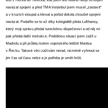
navázat spojení a před TMA Instanbul jsem musel „zastavit“
a v kruzích stoupat a klesat a pořád dokola zkoušet spojení
navázat. Podařilo se to až díky kolegialitě pilota Lufthansy,
který moji zprávu předal tureckému dispečerovi a od něj mi
pak předal další instrukce. Podobnou situaci jsem zažil u
Madridu a při průletu kolem vojenského letiště Maritsa
v Řecku. Takové věci zažívám nerad, nicméně vyhnout se
jim čas od času nelze a je potřeba je umět řešit.