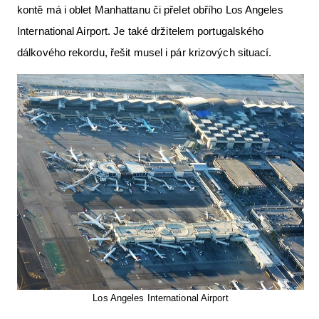
kontě má i oblet Manhattanu či přelet obřího Los Angeles
Letecká videa
International Airport. Je také držitelem portugalského
Aktuální FR + archiv
dálkového rekordu, řešit musel i pár krizových situací.
Letecká muzea
VFR Communication app
The SAFE Guide app
Nabídky práce v letectví
Inzerujte s námi
E-SHOP
Los Angeles International Airport