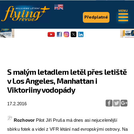
.
.
Předplatné
S malým letadlem letěl přes letiště
v Los Angeles, Manhattan i
Flying Revue
Viktoriiny vodopády
Články
17.2.2016
Expedice
Pro piloty
Rozhovor
Pilot Jiří Pruša má dnes asi nejucelenější
Série & speciály
sbírku fotek a videí z VFR létání nad evropskými ostrovy. Na