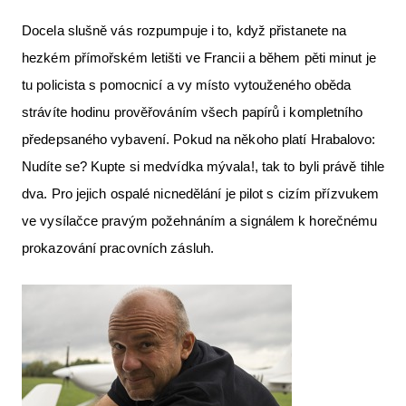
Docela slušně vás rozpumpuje i to, když přistanete na
hezkém přímořském letišti ve Francii a během pěti minut je
tu policista s pomocnicí a vy místo vytouženého oběda
strávíte hodinu prověřováním všech papírů i kompletního
předepsaného vybavení. Pokud na někoho platí Hrabalovo:
Nudíte se? Kupte si medvídka mývala!, tak to byli právě tihle
dva. Pro jejich ospalé nicnedělání je pilot s cizím přízvukem
ve vysílačce pravým požehnáním a signálem k horečnému
prokazování pracovních zásluh.