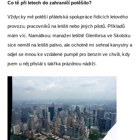
Co tě při letech do zahraničí potěšilo?
Vždycky mě potěší přátelská spolupráce řídících letového
provozu, pracovníků na letišti nebo jiných pilotů. Příkladů
mám víc. Namátkou: manažer letiště Glenforsa ve Skotsku
sice neměl na letišti palivo, ale ochotně mi sehnal kanystry a
odjel se mnou ke vzdálené pumpě pro benzín ve chvíli, kdy
jsem u něj přistál s takřka prázdnou nádrží.