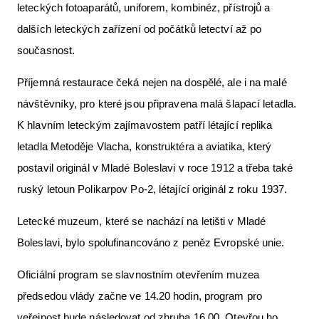
leteckých fotoaparátů, uniforem, kombinéz, přístrojů a
dalších leteckých zařízení od počátků letectví až po
současnost.
Příjemná restaurace čeká nejen na dospělé, ale i na malé
návštěvníky, pro které jsou připravena malá šlapací letadla.
K hlavním leteckým zajímavostem patří létající replika
letadla Metoděje Vlacha, konstruktéra a aviatika, který
postavil originál v Mladé Boleslavi v roce 1912 a třeba také
ruský letoun Polikarpov Po-2, létající originál z roku 1937.
Letecké muzeum, které se nachází na letišti v Mladé
Boleslavi, bylo spolufinancováno z peněz Evropské unie.
Oficiální program se slavnostním otevřením muzea
předsedou vlády začne ve 14.20 hodin, program pro
veřejnost bude následovat od zhruba 16.00. Otevřou ho