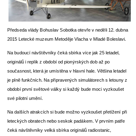
Letecká videa
Aktuální FR + archiv
Předseda vlády Bohuslav Sobotka otevře v neděli 12. dubna
Letecká muzea
2015 Letecké muzeum Metoděje Vlacha v Mladé Boleslavi.
VFR Communication app
Na budoucí návštěvníky čeká sbírka více jak 25 letadel,
The SAFE Guide app
originálů i replik z období od pionýrských dob až po
Nabídky práce v letectví
současnost, která je umístěna v hlavní hale. Většina letadel
Inzerujte s námi
je plně funkčních. Na připravených simulátorech s letouny z
období první světové války si každý bude moci vyzkoušet
E-SHOP
své pilotní umění.
Na dalších atrakcích si bude možno vyzkoušet přetížení při
leteckých obratech nebo seskok padákem. V prvním patře
čeká návštěvníky velká sbírka originálů radiostanic,