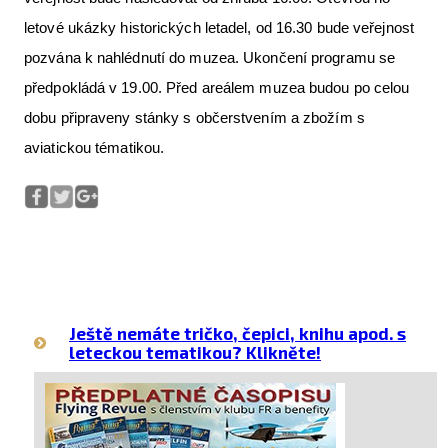
letové ukázky historických letadel, od 16.30 bude veřejnost
pozvána k nahlédnutí do muzea. Ukončení programu se
předpokládá v 19.00. Před areálem muzea budou po celou
dobu připraveny stánky s občerstvením a zbožím s
aviatickou tématikou.
Ještě nemáte tričko, čepici, knihu apod. s
leteckou tematikou? Klikněte!