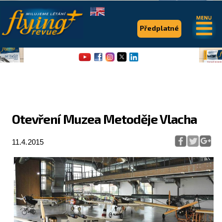
.
.
Předplatné
Otevření Muzea Metoděje Vlacha
Flying Revue
11.4.2015
Články
Expedice
Pro piloty
Série & speciály