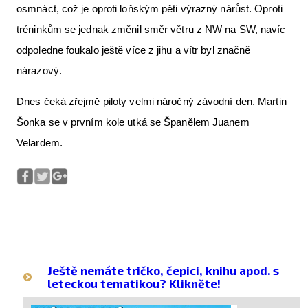
osmnáct, což je oproti loňským pěti výrazný nárůst. Oproti
tréninkům se jednak změnil směr větru z NW na SW, navíc
odpoledne foukalo ještě více z jihu a vítr byl značně
nárazový.
Dnes čeká zřejmě piloty velmi náročný závodní den. Martin
Šonka se v prvním kole utká se Španělem Juanem
Velardem.
Ještě nemáte tričko, čepici, knihu apod. s
leteckou tematikou? Klikněte!