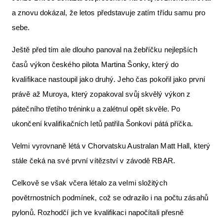
a znovu dokázal, že letos představuje zatím třídu samu pro
sebe.
Ještě před tím ale dlouho panoval na žebříčku nejlepších
časů výkon českého pilota Martina Šonky, který do
kvalifikace nastoupil jako druhý. Jeho čas pokořil jako první
právě až Muroya, který zopakoval svůj skvělý výkon z
pátečního třetího tréninku a zalétnul opět skvěle. Po
ukončení kvalifikačních letů patřila Šonkovi pátá příčka.
Velmi vyrovnaně létá v Chorvatsku Australan Matt Hall, který
stále čeká na své první vítězství v závodě RBAR.
Celkově se však včera létalo za velmi složitých
povětrnostních podmínek, což se odrazilo i na počtu zásahů
pylonů. Rozhodčí jich ve kvalifikaci napočítali přesně