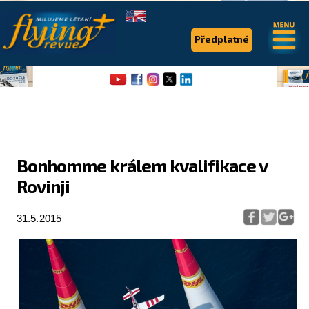
.
.
Předplatné
Bonhomme králem kvalifikace v
Rovinji
Flying Revue
Články
31.5.2015
Expedice
Pro piloty
Série & speciály