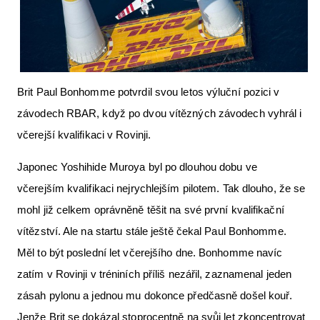
Letecká videa
Aktuální FR + archiv
Letecká muzea
Brit Paul Bonhomme potvrdil svou letos výluční pozici v
VFR Communication app
závodech RBAR, když po dvou vítězných závodech vyhrál i
The SAFE Guide app
včerejší kvalifikaci v Rovinji.
Nabídky práce v letectví
Japonec Yoshihide Muroya byl po dlouhou dobu ve
Inzerujte s námi
včerejším kvalifikaci nejrychlejším pilotem. Tak dlouho, že se
mohl již celkem oprávněně těšit na své první kvalifikační
E-SHOP
vítězství. Ale na startu stále ještě čekal Paul Bonhomme.
Měl to být poslední let včerejšího dne. Bonhomme navíc
zatím v Rovinji v tréniních příliš nezářil, zaznamenal jeden
zásah pylonu a jednou mu dokonce předčasně došel kouř.
Jenže Brit se dokázal stoprocentně na svůj let zkoncentrovat