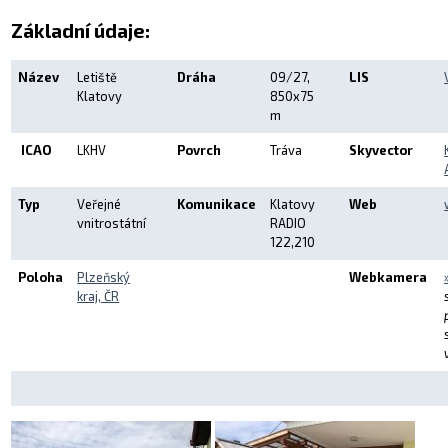
Letecká videa
Základní údaje:
Aktuální FR + archiv
Název
Letiště
Dráha
09/27,
LIS
Klatovy
850x75
Letecká muzea
m
VFR Communication app
ICAO
LKHV
Povrch
Tráva
Skyvector
The SAFE Guide app
Typ
Veřejné
Komunikace
Klatovy
Web
vnitrostátní
RADIO
Nabídky práce v letectví
122,210
Inzerujte s námi
Poloha
Plzeňský
Webkamera
kraj, ČR
E-SHOP