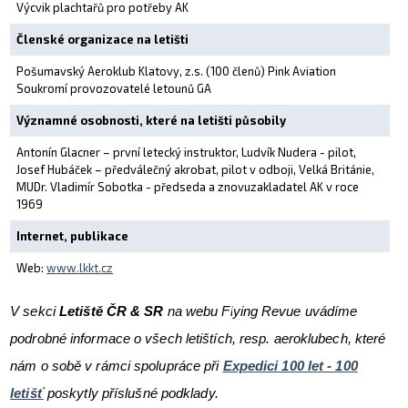
Výcvik plachtařů pro potřeby AK
Členské organizace na letišti
Pošumavský Aeroklub Klatovy, z.s. (100 členů) Pink Aviation
Soukromí provozovatelé letounů GA
Významné osobnosti, které na letišti působily
Antonín Glacner – první letecký instruktor, Ludvík Nudera - pilot,
Josef Hubáček – předválečný akrobat, pilot v odboji, Velká Británie,
MUDr. Vladimír Sobotka - předseda a znovuzakladatel AK v roce
1969
Internet, publikace
Web:
www.lkkt.cz
V sekci
Letiště ČR & SR
na webu Flying Revue uvádíme
podrobné informace o všech letištích, resp. aeroklubech, které
nám o sobě v rámci spolupráce při
Expedici 100 let - 100
letišť
poskytly příslušné podklady.