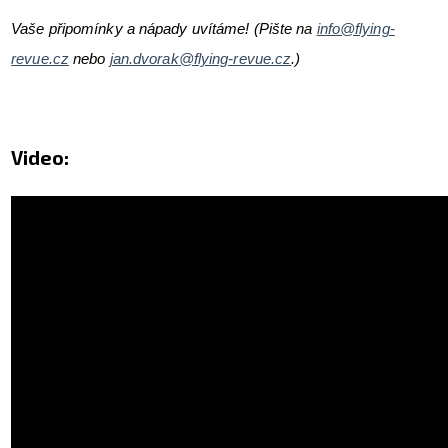
Vaše připomínky a nápady uvítáme! (Pište na
info@flying-
revue.cz
nebo
jan.dvorak@flying-revue.cz
.)
Video: