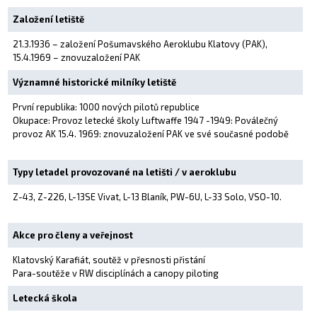
Založení letiště
21.3.1936 – založení Pošumavského Aeroklubu Klatovy (PAK),
15.4.1969 – znovuzaložení PAK
Významné historické milníky letiště
První republika: 1000 nových pilotů republice
Okupace: Provoz letecké školy Luftwaffe 1947 -1949: Poválečný
provoz AK 15.4. 1969: znovuzaložení PAK ve své současné podobě
Typy letadel provozované na letišti / v aeroklubu
Z-43, Z-226, L-13SE Vivat, L-13 Blaník, PW-6U, L-33 Solo, VSO-10.
Akce pro členy a veřejnost
Klatovský Karafiát, soutěž v přesnosti přistání
Para-soutěže v RW disciplínách a canopy piloting
Letecká škola