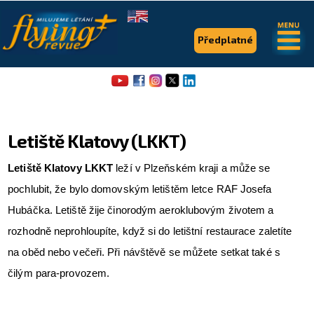
.
.
Předplatné
Letiště Klatovy (LKKT)
Letiště Klatovy LKKT
leží v Plzeňském kraji a může se
pochlubit, že bylo domovským letištěm letce RAF Josefa
Flying Revue
Hubáčka. Letiště žije činorodým aeroklubovým životem a
Články
rozhodně neprohloupíte, když si do letištní restaurace zaletíte
Expedice
na oběd nebo večeři. Při návštěvě se můžete setkat také s
čilým para-provozem.
Pro piloty
Série & speciály