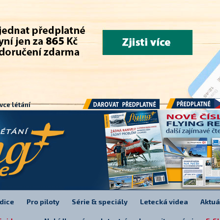
.
vce létání
Předplatné
Darovat předplatné
dice
Pro piloty
Série & speciály
Letecká videa
Aktuá