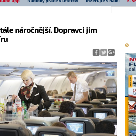
Guide app
Nabídky práce v letectví
Inzerujte s námi
E-S
stále náročnější. Dopravci jim
Má
íru