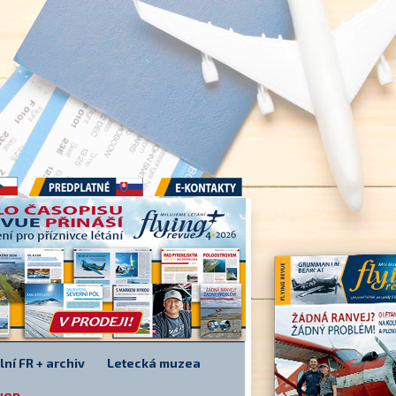
Předplatné
E-kontakty
lní FR + archiv
Letecká muzea