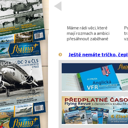
<
Projekt nadzvukového
Máme rádi věci, které
P
letounu X-59 QueSST
mají rozmach a ambici
t
o
směřuje k prvnímu letu
přesáhnout zaběhané
v
hranice
Ještě nemáte tričko, čepi