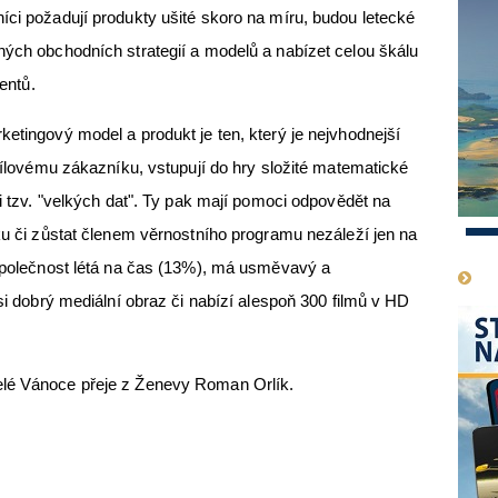
íci požadují produkty ušité skoro na míru, budou letecké
ných obchodních strategií a modelů a nabízet celou škálu
ientů.
ketingový model a produkt je ten, který je nejvhodnejší
 cílovému zákazníku, vstupují do hry složité matematické
 i tzv. "velkých dat". Ty pak mají pomoci odpovědět na
nku či zůstat členem věrnostního programu nezáleží jen na
1
 společnost létá na čas (13%), má usměvavý a
 si dobrý mediální obraz či nabízí alespoň 300 filmů v HD
elé Vánoce přeje z Ženevy Roman Orlík.