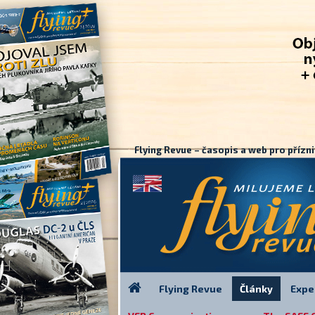
Flying Revue – časopis a web pro přízni
Flying Revue
Články
Expe