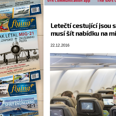
VFR Communication app
The SAFE 
Letečtí cestující jsou 
musí šít nabídku na m
22.12.2016