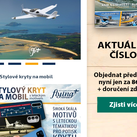
2
3
4
Stylové kryty na mobil