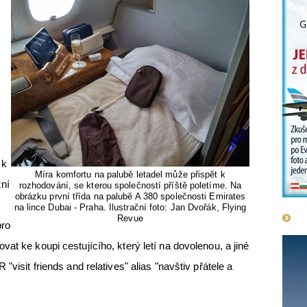
 k
Míra komfortu na palubě letadel může přispět k
ní
rozhodování, se kterou společností příště poletíme. Na
obrázku první třída na palubě A 380 společnosti Emirates
na lince Dubai - Praha. Ilustrační foto: Jan Dvořák, Flying
Revue
pro
at ke koupi cestujícího, který letí na dovolenou, a jiné
"visit friends and relatives" alias "navštiv přátele a