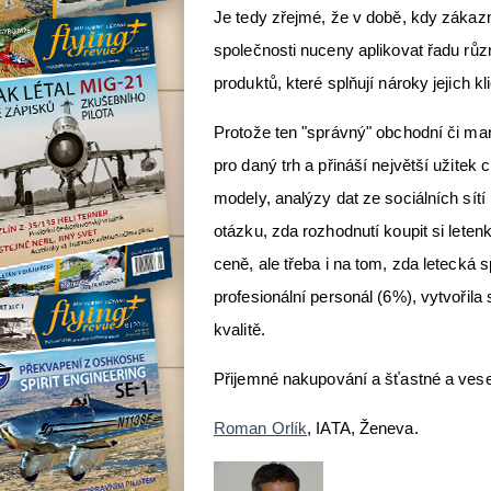
Je tedy zřejmé, že v době, kdy zákazn
společnosti nuceny aplikovat řadu růz
produktů, které splňují nároky jejich kl
Protože ten "správný" obchodní či mar
pro daný trh a přináší největší užitek
modely, analýzy dat ze sociálních sítí
otázku, zda rozhodnutí koupit si lete
ceně, ale třeba i na tom, zda letecká
profesionální personál (6%), vytvořila
kvalitě.
Přijemné nakupování a šťastné a ves
Roman Orlík
, IATA, Ženeva.