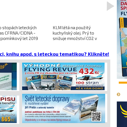
>
o stopách leteckých
KLM létá na použitý
L-610 no
ras CFRNA/CIDNA -
kuchyňský olej. Prý to
předběžn
zpomínkový let 2019
snižuje množství CO2 v
dokončen
emisích
dopravců 
projekt 
ci, knihu apod. s leteckou tematikou? Klikněte!
cena
1