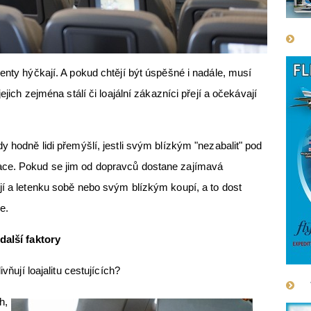
enty hýčkají. A pokud chtějí být úspěšné i nadále, musí
ejich zejména stálí či loajální zákazníci přejí a očekávají
y hodně lidi přemýšlí, jestli svým blízkým "nezabalit" pod
ace. Pokud se jim od dopravců dostane zajímavá
jí a letenku sobě nebo svým blízkým koupí, a to dost
e.
další faktory
ivňují loajalitu cestujících?
h,