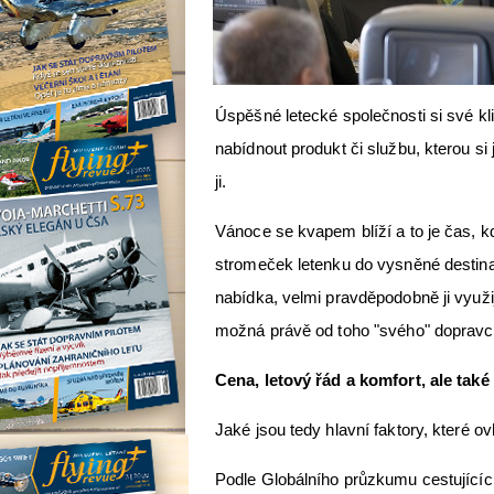
Úspěšné letecké společnosti si své kli
nabídnout produkt či službu, kterou si j
ji.
Vánoce se kvapem blíží a to je čas, kd
stromeček letenku do vysněné destin
nabídka, velmi pravděpodobně ji využi
možná právě od toho "svého" dopravc
Cena, letový řád a komfort, ale také 
Jaké jsou tedy hlavní faktory, které ovl
Podle Globálního průzkumu cestujícíc