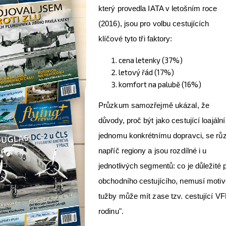
který provedla IATA v letošním roce
(2016), jsou pro volbu cestujících
klíčové tyto tři faktory:
cena letenky (37%)
letový řád (17%)
komfort na palubě (16%)
Průzkum samozřejmě ukázal, že
důvody, proč být jako cestující loajální
jednomu konkrétnímu dopravci, se růz
napříč regiony a jsou rozdílné i u
jednotlivých segmentů: co je důležité 
obchodního cestujícího, nemusí motivov
tužby může mít zase tzv. cestující VFR 
rodinu".