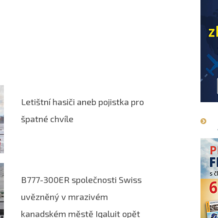
Letištní hasiči aneb pojistka pro
špatné chvíle
B777-300ER společnosti Swiss
uvězněný v mrazivém
kanadském městě Iqaluit opět