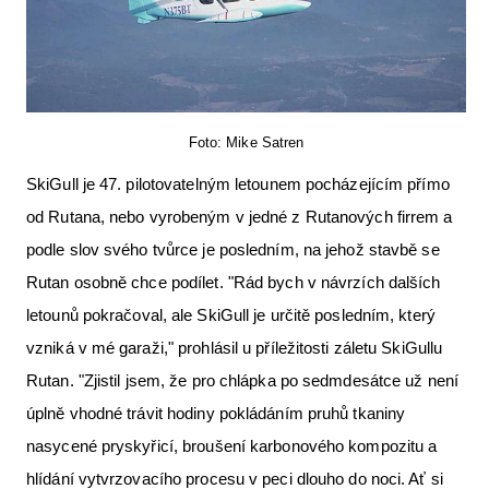
Foto: Mike Satren
SkiGull je 47. pilotovatelným letounem pocházejícím přímo
od Rutana, nebo vyrobeným v jedné z Rutanových firrem a
podle slov svého tvůrce je posledním, na jehož stavbě se
Rutan osobně chce podílet. "Rád bych v návrzích dalších
letounů pokračoval, ale SkiGull je určitě posledním, který
vzniká v mé garaži," prohlásil u příležitosti záletu SkiGullu
Rutan. "Zjistil jsem, že pro chlápka po sedmdesátce už není
úplně vhodné trávit hodiny pokládáním pruhů tkaniny
nasycené pryskyřicí, broušení karbonového kompozitu a
hlídání vytvrzovacího procesu v peci dlouho do noci. Ať si