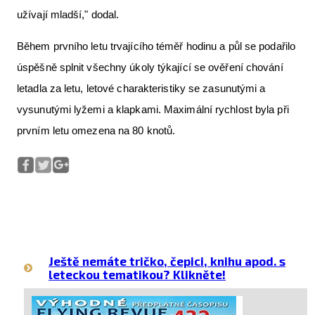
užívají mladší," dodal.
Během prvního letu trvajícího téměř hodinu a půl se podařilo
úspěšně splnit všechny úkoly týkající se ověření chování
letadla za letu, letové charakteristiky se zasunutými a
vysunutými lyžemi a klapkami. Maximální rychlost byla při
prvním letu omezena na 80 knotů.
Ještě nemáte tričko, čepici, knihu apod. s
leteckou tematikou? Klikněte!