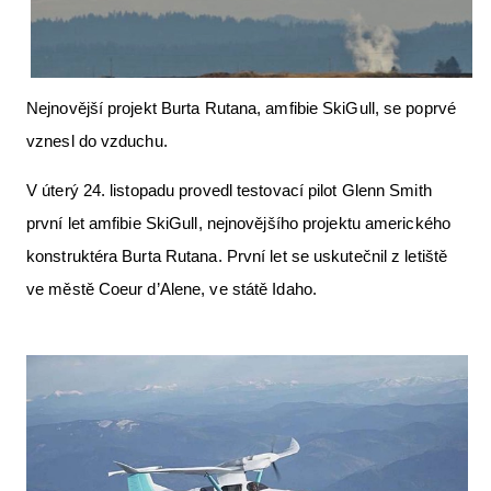
Letecká videa
Aktuální FR + archiv
Nejnovější projekt Burta Rutana, amfibie SkiGull, se poprvé
Letecká muzea
vznesl do vzduchu.
VFR Communication app
V úterý 24. listopadu provedl testovací pilot Glenn Smith
The SAFE Guide app
první let amfibie SkiGull, nejnovějšího projektu amerického
Nabídky práce v letectví
konstruktéra Burta Rutana. První let se uskutečnil z letiště
Inzerujte s námi
ve městě Coeur d’Alene, ve státě Idaho.
E-SHOP