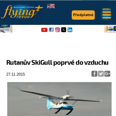
.
.
Předplatné
Rutanův SkiGull poprvé do vzduchu
Flying Revue
27.11.2015
Články
Expedice
Pro piloty
Série & speciály